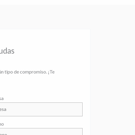
dudas
ún tipo de compromiso. ¡Te
sa
no