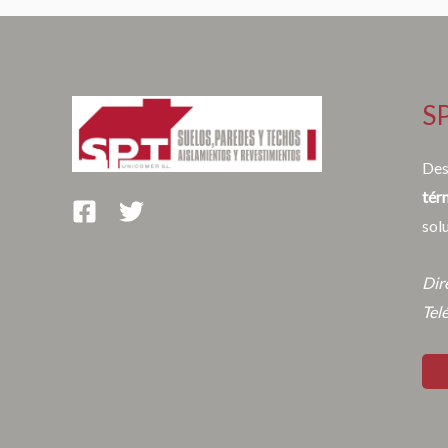
S
Des
tér
sol
Dir
Tel