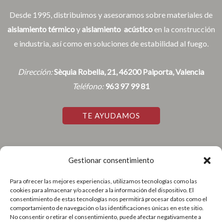
Desde 1995, distribuimos y asesoramos sobre materiales de
aislamiento térmico
y
aislamiento acústico
en la construcción
e industria, así como en soluciones de estabilidad al fuego.
Dirección:
Sèquia Robella, 21, 46200 Paiporta, Valencia
Teléfono:
963 97 99 81
TE AYUDAMOS
Gestionar consentimiento
Accesos Rápidos
Para ofrecer las mejores experiencias, utilizamos tecnologías como las
cookies para almacenar y/o acceder a la información del dispositivo. El
Aviso Legal
consentimiento de estas tecnologías nos permitirá procesar datos como el
Política de Cookies
comportamiento de navegación o las identificaciones únicas en este sitio.
No consentir o retirar el consentimiento, puede afectar negativamente a
Política de Privacidad