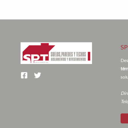
SP
Des
tér
sol
Dir
Tel