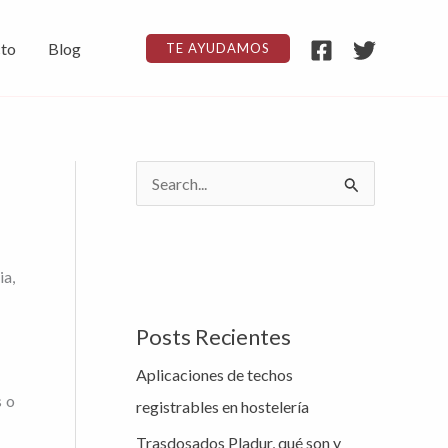
to
Blog
TE AYUDAMOS
B
u
s
ia,
c
a
Posts Recientes
r
Aplicaciones de techos
p
s o
registrables en hostelería
o
Trasdosados Pladur, qué son y
r