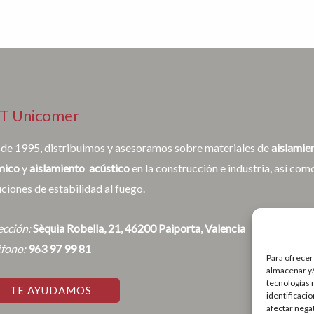
T Unicomer
de 1995, distribuimos y asesoramos sobre materiales de
aislamie
mico
y
aislamiento acústico
en la construcción e industria, así com
uciones de estabilidad al fuego.
ección:
Sèquia Robella, 21, 46200 Paiporta, Valencia
éfono:
963 97 99 81
Para ofrecer
almacenar y/
tecnologías 
TE AYUDAMOS
identificaci
afectar nega