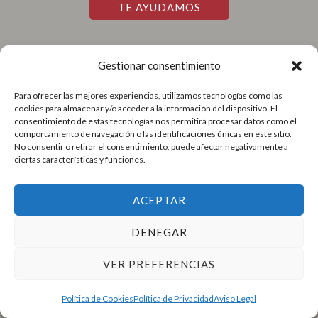
TE AYUDAMOS
Gestionar consentimiento
Accesos Rápidos
Para ofrecer las mejores experiencias, utilizamos tecnologías como las
cookies para almacenar y/o acceder a la información del dispositivo. El
Aviso Legal
consentimiento de estas tecnologías nos permitirá procesar datos como el
Política de Cookies
comportamiento de navegación o las identificaciones únicas en este sitio.
No consentir o retirar el consentimiento, puede afectar negativamente a
Política de Privacidad
ciertas características y funciones.
Blog
Contacto
ACEPTAR
DENEGAR
VER PREFERENCIAS
Copyright © 2026
SPT Unicomer
Política de Cookies
Política de Privacidad
Aviso Legal