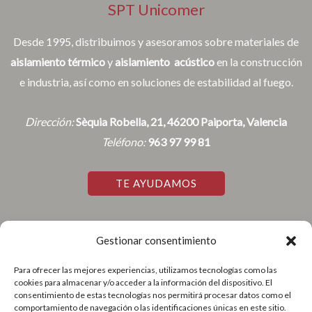
SPT Unicomer
Desde 1995, distribuimos y asesoramos sobre materiales de
aislamiento térmico
y
aislamiento acústico
en la construcción
e industria, así como en soluciones de estabilidad al fuego.
Dirección:
Sèquia Robella, 21, 46200 Paiporta, Valencia
Teléfono:
963 97 99 81
TE AYUDAMOS
Gestionar consentimiento
Accesos Rápidos
Para ofrecer las mejores experiencias, utilizamos tecnologías como las
cookies para almacenar y/o acceder a la información del dispositivo. El
Aviso Legal
consentimiento de estas tecnologías nos permitirá procesar datos como el
Política de Cookies
comportamiento de navegación o las identificaciones únicas en este sitio.