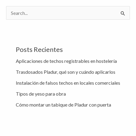
B
u
s
c
Posts Recientes
a
Aplicaciones de techos registrables en hostelería
r
Trasdosados Pladur, qué son y cuándo aplicarlos
p
o
Instalación de falsos techos en locales comerciales
r
Tipos de yeso para obra
:
Cómo montar un tabique de Pladur con puerta