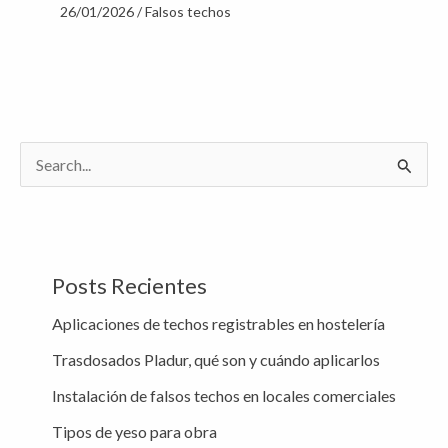
26/01/2026
/
Falsos techos
B
u
s
c
Posts Recientes
a
Aplicaciones de techos registrables en hostelería
r
Trasdosados Pladur, qué son y cuándo aplicarlos
p
o
Instalación de falsos techos en locales comerciales
r
Tipos de yeso para obra